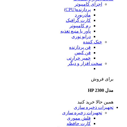
اجزای کامپیوتر
پردازنده(CPU)
مادربورد
کارت گرافیک
رم کامپیوتر
پاور یا منبع تغذیه
درایو نوری
خنک کننده
فن پردازنده
فن کیس
خمیر حرارتی
سخت افزار و دیگر
برای فروش
مدل HP 2300
همین حالا خرید کنید
تجهیزات ذخیره سازی
تجهیزات زخیره سازی
فلش مموری
کارت حافظه