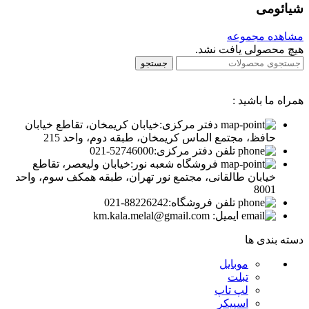
شیائومی
مشاهده مجموعه
هیچ محصولی یافت نشد.
جستجو
همراه ما باشید :
دفتر مرکزی:خیابان کریمخان، تقاطع خیابان
حافظ، مجتمع الماس کریمخان، طبقه دوم، واحد 215
تلفن دفتر مرکزی:52746000-021
فروشگاه شعبه نور:خیابان ولیعصر، تقاطع
خیابان طالقانی، مجتمع نور تهران، طبقه همکف سوم، واحد
8001
تلفن فروشگاه:88226242-021
ایمیل: km.kala.melal@gmail.com
دسته بندی ها
موبایل
تبلت
لپ تاپ
اسپیکر