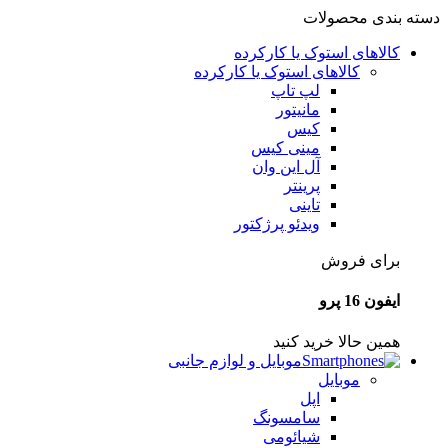
دسته بندی محصولات
کالاهای استوک یا کارکرده
کالاهای استوک یا کارکرده
لپ تاپ
مانیتور
کیس
مینی کیس
آل این وان
پرینتر
تاینی
ویدئو پرژکتور
برای فروش
ایفون 16 پرو
همین حالا خرید کنید
موبایل و لوازم جانبی
موبایل
اپل
سامسونگ
شیائومی