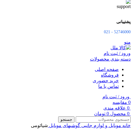
پشتیبانی
52746000 - 021
منو
ورود / ثبت نام
دسته بندی محصولات
صفحه اصلی
فروشگاه
خرید حضوری
تماس با ما
ورود / ثبت نام
0
مقایسه
0
علاقه مندی
0
محصول
0
تومان
جستجو
خانه
موبایل و لوازم جانبی
گوشیهای موبایل
شیائومی